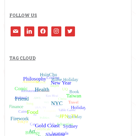
FOLLOW US
mail
linkedin
facebook
instagram
twitter
TAG CLOUD