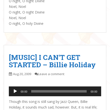
O night, O night Divine
Noel, Noel
O night, O night Divine
Noel, Noel
O night, O holy Divine
[MUSIC] I CAN’T GET
STARTED – Billie Holiday
Aug 20, 2009
Leave a comment
Audio
00:00
00:00
Player
Though this song is still sang by Jazz Queen, Billie
Holiday, it sounds much sad, however. But, it is real life;