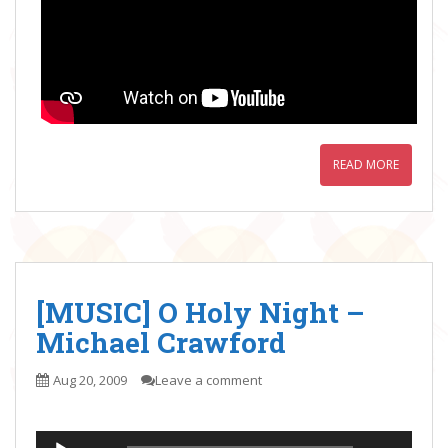
READ MORE
[MUSIC] O Holy Night –
Michael Crawford
Aug 20, 2009
Leave a comment
Audio