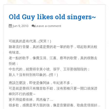
Old Guy likes old singers~
Jun 9, 2010
Leave a comment
可能真的是有代溝…(哭哭！)
聽著流行音樂，真的還是覺的老一輩的歌手，唱起歌來比較
有味道。
老一點的歌手，像費玉清、江蕙、蔡琴的歌聲，真的很難去
拒絕；
中生代的，就覺得非黃小琥、張宇、王菲那個階段的；
新人？沒有特別有印象的…(愣！)
應該怎麼說，即使是像阿妹，年紀差不多，
可是就是覺得只有幾首歌不錯，沒有那種只要一開口就保證
棒到不行的感覺～
更不用提蔡依林、周杰倫了….
很多歌，感覺是單方面的強，像是音樂節奏、歌曲意境很好…