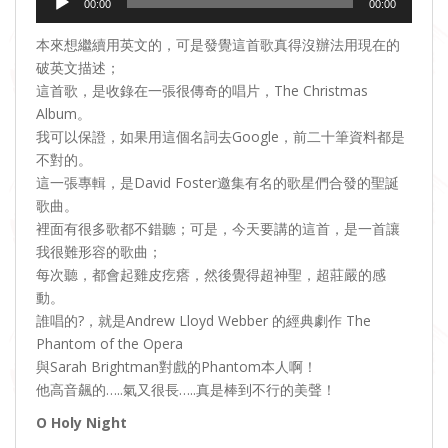
00:00
00:00
Player
本來想繼續用英文的，可是發覺這首歌真得沒辦法用現在的
破英文描述；
這首歌，是收錄在一張很傳奇的唱片，The Christmas
Album。
我可以保證，如果用這個名詞去Google，前二十筆資料都是
不對的。
這一張專輯，是David Foster邀集有名的歌星們合發的聖誕
歌曲。
裡面有很多歌都不錯聽；可是，今天要講的這首，是一首讓
我很難形容的歌曲；
每次聽，都會起雞皮疙瘩，然後覺得超神聖，超莊嚴的感
動。
誰唱的?，就是Andrew Lloyd Webber 的經典劇作 The
Phantom of the Opera
與Sarah Brightman對戲的Phantom本人啊！
他高音飆的…..氣又很長…..真是棒到不行的美聲！
O Holy Night