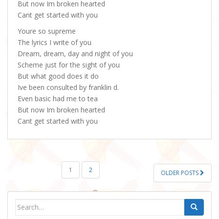
But now Im broken hearted
Cant get started with you
Youre so supreme
The lyrics I write of you
Dream, dream, day and night of you
Scheme just for the sight of you
But what good does it do
Ive been consulted by franklin d.
Even basic had me to tea
But now Im broken hearted
Cant get started with you
POSTS
1
2
OLDER POSTS
PAGINATION
Search
for: