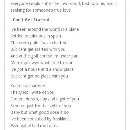
everyone would suffer the low mood, bad fortune, and is
seeking for someone’s true love.
I Can’t Get Started
Ive been around the world in a plane
Settled revolutions in spain
The north pole I have charted
But cant get started with you
And at the golf course Im under par
Metro-goldwyn wants me to star
Ive got a house and a show place
But cant get no place with you
Youre so supreme
The lyrics I write of you
Dream, dream, day and night of you
Scheme just for the sight of you
Baby but what good dose it do
Ive been consulted by franklin d.
Even gabel had me to tea