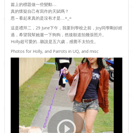
篇上的標題做一些變動….
真的懷疑自己有寫作的天賦嗎？
恩～看起來真的是沒有才是….+_=
這是禮拜二，29 June下午，我要到學校之前，Joy同學剛好經
過，希望我幫她遛一下狗狗，然後順道拍幾張照片。
Holly超可愛的…聽說是五六歲，感覺不太怕生。
Photos for Holly, and Parrots in UQ, and misc