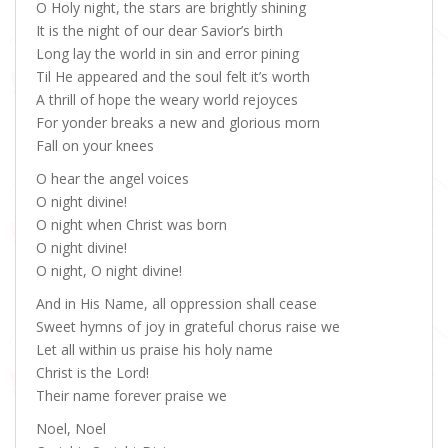
O Holy night, the stars are brightly shining
It is the night of our dear Savior’s birth
Long lay the world in sin and error pining
Til He appeared and the soul felt it’s worth
A thrill of hope the weary world rejoyces
For yonder breaks a new and glorious morn
Fall on your knees
O hear the angel voices
O night divine!
O night when Christ was born
O night divine!
O night, O night divine!
And in His Name, all oppression shall cease
Sweet hymns of joy in grateful chorus raise we
Let all within us praise his holy name
Christ is the Lord!
Their name forever praise we
Noel, Noel