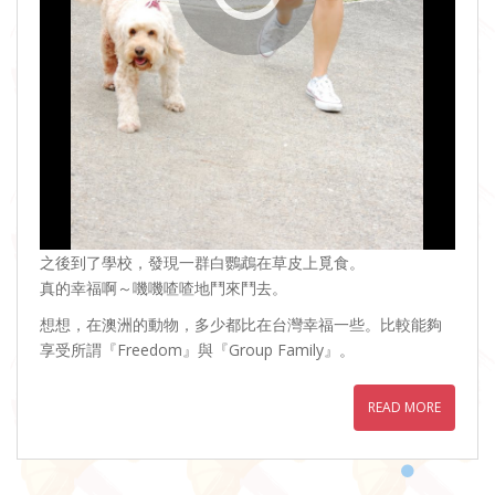
之後到了學校，發現一群白鸚鵡在草皮上覓食。
真的幸福啊～嘰嘰喳喳地鬥來鬥去。
想想，在澳洲的動物，多少都比在台灣幸福一些。比較能夠
享受所謂『Freedom』與『Group Family』。
READ MORE