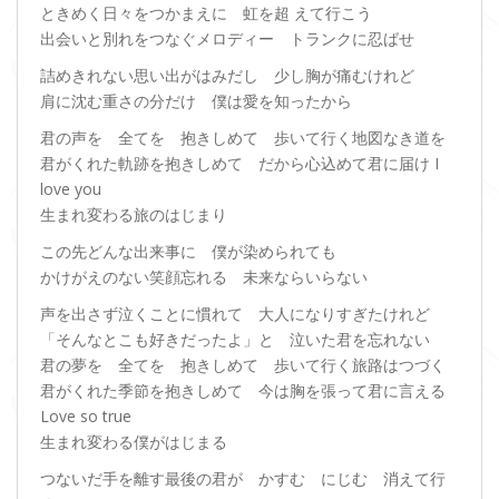
ときめく日々をつかまえに 虹を超 えて行こう
出会いと別れをつなぐメロディー トランクに忍ばせ
詰めきれない思い出がはみだし 少し胸が痛むけれど
肩に沈む重さの分だけ 僕は愛を知ったから
君の声を 全てを 抱きしめて 歩いて行く地図なき道を
君がくれた軌跡を抱きしめて だから心込めて君に届け I
love you
生まれ変わる旅のはじまり
この先どんな出来事に 僕が染められても
かけがえのない笑顔忘れる 未来ならいらない
声を出さず泣くことに慣れて 大人になりすぎたけれど
「そんなとこも好きだったよ」と 泣いた君を忘れない
君の夢を 全てを 抱きしめて 歩いて行く旅路はつづく
君がくれた季節を抱きしめて 今は胸を張って君に言える
Love so true
生まれ変わる僕がはじまる
つないだ手を離す最後の君が かすむ にじむ 消えて行