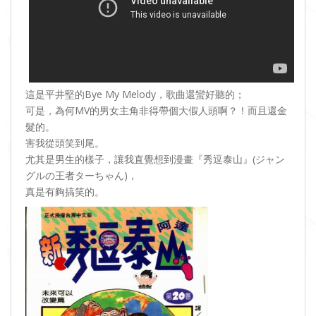
這是平井堅的Bye My Melody，歌曲還蠻好聽的；
可是，為何MV的男女主角非得帶個大假人頭啊？！而且還金
髮的。
害我從頭笑到尾。
尤其是男生的樣子，讓我直覺想到漫畫『秀逗泰山』(ジャン
グルの王者ターちゃん)，
真是有夠搞笑的。