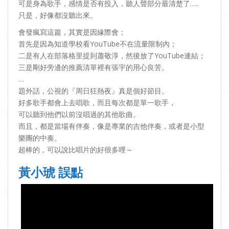
可是身為歌手，感情是否有投入，聽人聲部分最清楚了…..
只是，好像都沒聽出來。
會發瘋寫這篇，其實是因緣際會；
首先是因為知道學校看YouTube不在流量限制內；
二是有人在部落格里提到蕭敬淳，然後放了YouTube連結；
三是剛好旁邊的推薦清單裡有張宇的用心良苦。
…
題外話，公視的『周日狂熱夜』真是個好節目。
好多歌手都會上去唱歌，而且每次都是單一歌手，
可以聽到他們以前沒唱過的其他歌曲。
而且，都是當場有伴奏，像是專業的吉他伴奏，或者是小型
樂團的中奏。
超棒的，可以說比唱片的好很多哩～
黃小琥 誤點