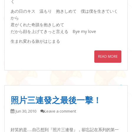
く
あの日のキス 温もり 抱きしめて 僕は僕を生きていく
から
君がくれた奇蹟を抱きしめて
だから顔を上げてきっと言える Bye my love
生まれ変わる旅がはじまる
READ MORE
照片三連發之最後一擊！
Jun 30, 2010
Leave a comment
好笑的是…..自己想到『照片三連發』，卻忘記在系列的第一