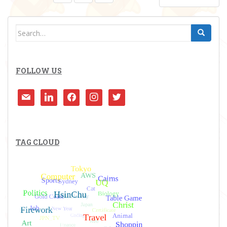
PAGINATION
Search
for:
FOLLOW US
mail
linkedin
facebook
instagram
twitter
TAG CLOUD