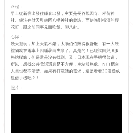
路程：
早上從新宿出發往鐮倉出發，主要是長谷觀因寺、稻荷神
社、錢洗弁財天與鶴岡八幡神社的參訪。而傍晚到橫濱的櫻
花町，跟之前同事見面吃飯、聊八卦。
心得：
幾天遊玩，加上天氣不錯，太陽伯伯照得很舒服；有一大袋
禮物就在電車上因睡著而失蹤了。真是的！已經試圖與JR服
務站聯絡，但是還是沒有找到。又，日本現在手機很普遍，
所以，想找公共電話還真是不方便，車站服務處、NTT櫃台
人員也都不清楚。如果有打電話的需求，還是看看3G漫遊或
租借手機吧？！
照片：