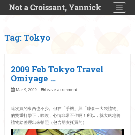
S
Not a Croissant, Yannick
TOGGLE
k
i
p
t
Tag:
Tokyo
o
m
a
i
n
2009 Feb Tokyo Travel
c
Omiyage …
o
n
Mar 9, 2009
Leave a comment
t
e
n
這次買的東西也不少。但在「手機」與「鐮倉一大袋禮物」
t
的雙重打擊下，唉唉，心情非常不佳啊！所以，就大略地將
禮物給整理出來拍照（包含朋友托買的）