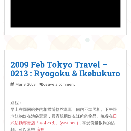
2009 Feb Tokyo Travel –
0213 : Ryogoku & Ikebukuro
Mar 9, 2009
Leave a comment
路程：
早上在両國站旁的相撲博物館逛逛，館內不準照相。下午跟
老姐約好在池袋逛逛，買齊親朋好友託約的物品。晚餐在
日
式沾麵專賣店「やすべえ」(yasubee)
，享受份量很夠的沾
麵。可以參照
這裡