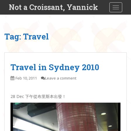
S
Not a Croissant, Yannick
TOGGLE
k
i
p
t
Tag:
Travel
o
m
a
i
n
Travel in Sydney 2010
c
o
Feb 10, 2011
Leave a comment
n
t
28 Dec 下午從布里斯本出發！
e
n
t