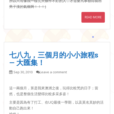
所以只有像我一樣先天條件不好的人，才需要凡事都得裝出
男子漢的氣概啊！！！)
READ MORE
七八九，三個月的小小旅程s
— 大匯集！
Sep 30, 2010
Leave a comment
這一兩個月，算是我來澳洲之後，玩得比較兇的日子；當
然，也是整個生活變得比較多采多姿！
主要是因為有了打工、在UQ最後一學期，以及莫名其妙的活
動自己跑出來！
哈哈！