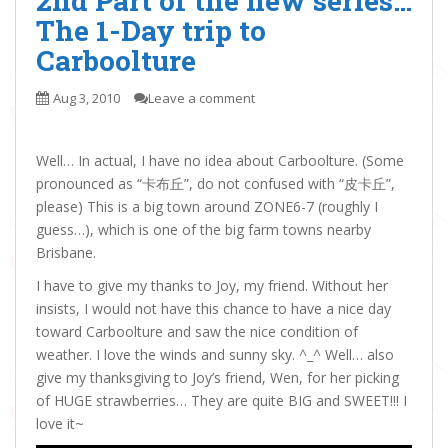
2nd Part of the new series…
The 1-Day trip to
Carboolture
Aug 3, 2010
Leave a comment
Well… In actual, I have no idea about Carboolture. (Some
pronounced as “卡布丘”, do not confused with “皮卡丘”,
please) This is a big town around ZONE6-7 (roughly I
guess…), which is one of the big farm towns nearby
Brisbane.
I have to give my thanks to Joy, my friend. Without her
insists, I would not have this chance to have a nice day
toward Carboolture and saw the nice condition of
weather. I love the winds and sunny sky. ^_^ Well… also
give my thanksgiving to Joy’s friend, Wen, for her picking
of HUGE strawberries… They are quite BIG and SWEET!!! I
love it~