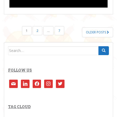
POSTS
1
2
…
7
OLDER POSTS
PAGINATION
Search
for:
FOLLOW US
mail
linkedin
facebook
instagram
twitter
TAG CLOUD