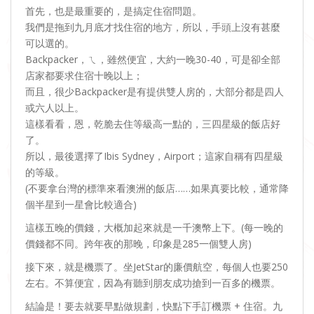
首先，也是最重要的，是搞定住宿問題。
我們是拖到九月底才找住宿的地方，所以，手頭上沒有甚麼
可以選的。
Backpacker，ㄟ，雖然便宜，大約一晚30-40，可是卻全部
店家都要求住宿十晚以上；
而且，很少Backpacker是有提供雙人房的，大部分都是四人
或六人以上。
這樣看看，恩，乾脆去住等級高一點的，三四星級的飯店好
了。
所以，最後選擇了Ibis Sydney，Airport；這家自稱有四星級
的等級。
(不要拿台灣的標準來看澳洲的飯店……如果真要比較，通常降
個半星到一星會比較適合)
這樣五晚的價錢，大概加起來就是一千澳幣上下。(每一晚的
價錢都不同。跨年夜的那晚，印象是285一個雙人房)
接下來，就是機票了。坐JetStar的廉價航空，每個人也要250
左右。不算便宜，因為有聽到朋友成功搶到一百多的機票。
結論是！要去就要早點做規劃，快點下手訂機票 + 住宿。九