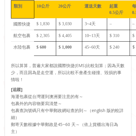
類別
10公斤
20公斤
運送天數
起重
0.5公斤
0
$ 1,830
$ 3,030
3~4天
–
–
國際快捷
航空包裹
$ 2,305
$ 4,405
10~13天
$ 310
$
$
水陸包裹
$ 600
$ 1,000
45~60天
$ 240
所以算算，普遍大家都說國際快捷(EMS)比較划算；因為天數
少，而且因為是走空運，所以比較不會產生碰撞、毀損的事
情啦！
[追蹤]
海運包裹從台灣運到澳洲要注意的有～
包裹外的內容物要寫清楚～
包裹查詢號碼只有中華郵政網站查的到～（english 版的較詳
細）
郵寄天數根據中華郵政是45~60 天～（依上貨櫃出海日為
主）