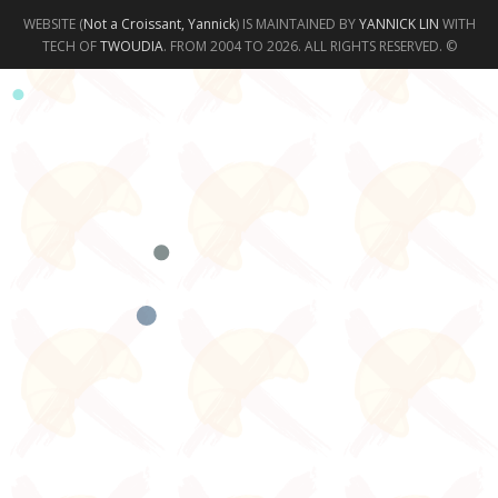
WEBSITE (
Not a Croissant, Yannick
) IS MAINTAINED BY
YANNICK LIN
WITH
TECH OF
TWOUDIA
. FROM 2004 TO 2026. ALL RIGHTS RESERVED. ©