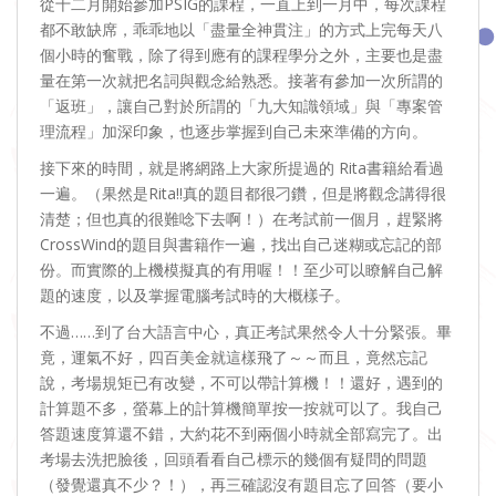
從十二月開始參加PSIG的課程，一直上到一月中，每次課程
都不敢缺席，乖乖地以「盡量全神貫注」的方式上完每天八
個小時的奮戰，除了得到應有的課程學分之外，主要也是盡
量在第一次就把名詞與觀念給熟悉。接著有參加一次所謂的
「返班」，讓自己對於所謂的「九大知識領域」與「專案管
理流程」加深印象，也逐步掌握到自己未來準備的方向。
接下來的時間，就是將網路上大家所提過的 Rita書籍給看過
一遍。（果然是Rita!!真的題目都很刁鑽，但是將觀念講得很
清楚；但也真的很難唸下去啊！）在考試前一個月，趕緊將
CrossWind的題目與書籍作一遍，找出自己迷糊或忘記的部
份。而實際的上機模擬真的有用喔！！至少可以瞭解自己解
題的速度，以及掌握電腦考試時的大概樣子。
不過……到了台大語言中心，真正考試果然令人十分緊張。畢
竟，運氣不好，四百美金就這樣飛了～～而且，竟然忘記
說，考場規矩已有改變，不可以帶計算機！！還好，遇到的
計算題不多，螢幕上的計算機簡單按一按就可以了。我自己
答題速度算還不錯，大約花不到兩個小時就全部寫完了。出
考場去洗把臉後，回頭看看自己標示的幾個有疑問的問題
（發覺還真不少？！），再三確認沒有題目忘了回答（要小