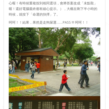
心喔！有時候重複按到相同選項，會將答案改成「未點取」
喔！還好電腦最終都有細心提示。），大概在剩下半小時的
時候，就按下「命運的抉擇」了。
呵呵！！結果，果然是走狗屎運…….PASS !!! 呵呵！！