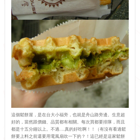
這個鬆餅屋，是在台大小福旁，也就是舟山路旁邊。生意超
好的，當然跟價錢、品質都有相關。每次買都要排隊，而且
都是十五分鐘以上。不過…..真的好吃啊！！（有沒有看過鬆
餅要上料之前還要用電風扇吹一下的？！這已經是這家鬆餅