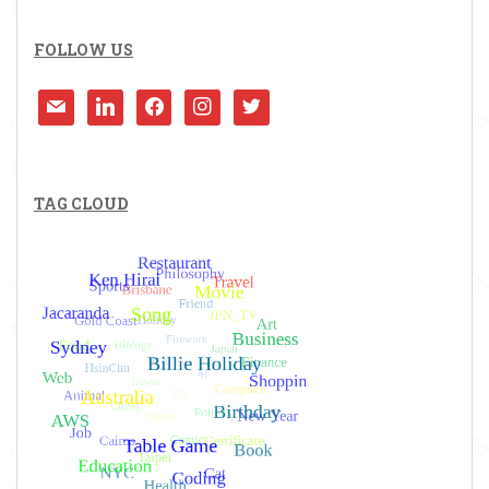
FOLLOW US
mail
linkedin
facebook
instagram
twitter
TAG CLOUD