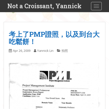
S
Not a Croissant, Yannick
TOGGLE
k
i
p
t
o
考上了PMP證照，以及到台大
m
吃鬆餅！
a
i
Apr 26, 2009
Yannick Lin
拍照
n
c
o
n
t
e
n
t