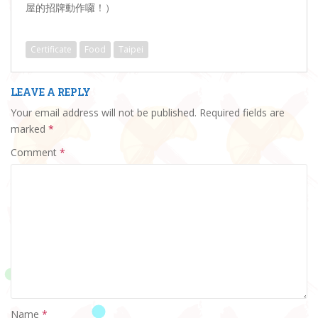
屋的招牌動作囉！）
Certificate
Food
Taipei
LEAVE A REPLY
Your email address will not be published.
Required fields are
marked
*
Comment
*
Name
*