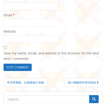
Email
*
Website
Save my name, email, and website in this browser for the next
time I comment.
Post
利率變動，以萬泰銀行為例
個人喝咖啡的奇特認知
navigation
Search
for: